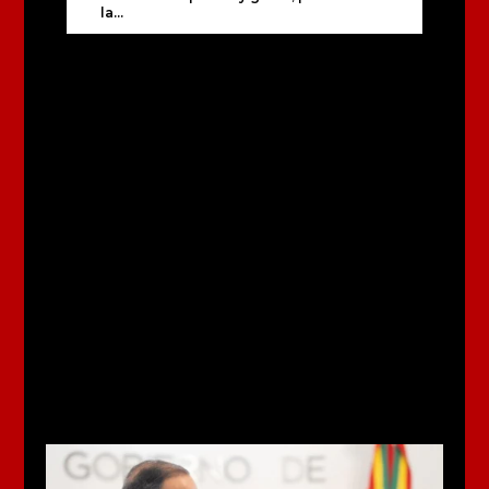
la...