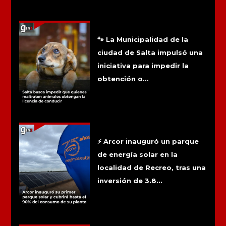
Más noticias
Salta busca impedir que quienes
maltraten animales obtengan la
licencia de conducir
🐾 La Municipalidad de la
ciudad de Salta impulsó una
iniciativa para impedir la
obtención o...
Arcor inauguró su primer parque solar
y cubrirá hasta el 90% del consumo de
su planta
⚡ Arcor inauguró un parque
de energía solar en la
localidad de Recreo, tras una
inversión de 3.8...