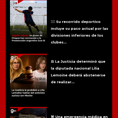
🇦🇷 El futbolista Tiziano Vera, de
quince años y oriundo de la localidad
de Chepes, recibió la convocatoria
oficial para integrar la preselección
argentina Sub-15. El deportista
deberá presentarse el próximo 30 de
agosto en los entrenamientos
organizados por el cuerpo técnico
nacional.
🏃‍♂️ Su recorrido deportivo
incluye su paso actual por las
divisiones inferiores de los
clubes...
La Justicia le prohibió a Lilia Lemoine
hablar del activista autista Ian Moche
⚖️ La Justicia determinó que
la diputada nacional Lilia
Lemoine deberá abstenerse
de realizar...
Un hombre se descompensó y la
Policía encontró un arsenal y objetos
nazis en su casa
🚨 Una emergencia médica en