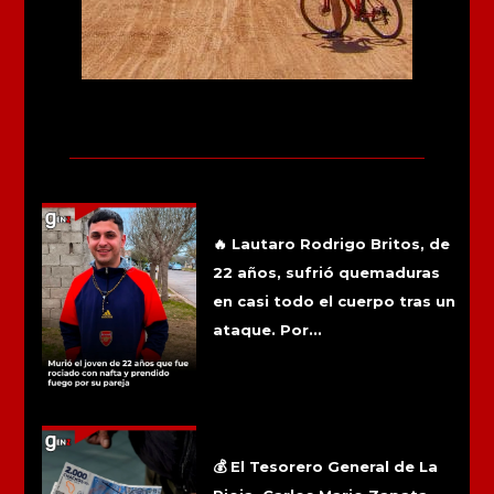
Más noticias
Murió el joven de 22 años que fue
rociado con nafta y prendido fuego por
su pareja
🔥 Lautaro Rodrigo Britos, de
22 años, sufrió quemaduras
en casi todo el cuerpo tras un
ataque. Por...
La Rioja: El pago masivo de Chachos
comenzará la semana del 17 de
agosto
💰 El Tesorero General de La