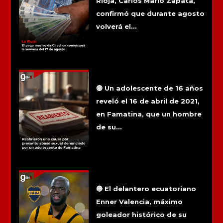
Rioja, Carlos Mario Zapata,
confirmó que durante agosto
volverá el...
Reabrieron una causa por presunto
abuso sexual denunciado por un
adolescente de Famatina
🔴 Un adolescente de 16 años
reveló el 16 de abril de 2021,
en Famatina, que un hombre
de su...
Enner Valencia llega al país para
convertirse en refuerzo de Boca
Juniors
🔵 El delantero ecuatoriano
Enner Valencia, máximo
goleador histórico de su