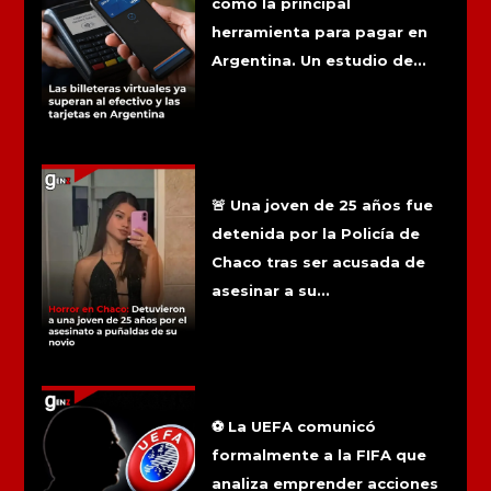
como la principal
herramienta para pagar en
Argentina. Un estudio de...
Horror en Chaco: Detuvieron a una
joven de 25 años por el asesinato a
puñaldas de su novio
🚨 Una joven de 25 años fue
detenida por la Policía de
Chaco tras ser acusada de
asesinar a su...
La UEFA evalúa acciones legales
contra la FIFA tras el proyecto de
privatización
⚽ La UEFA comunicó
formalmente a la FIFA que
analiza emprender acciones