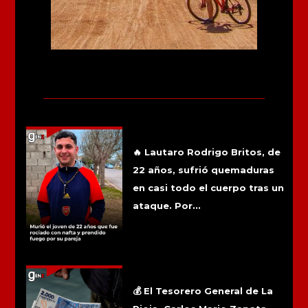
Más noticias
Murió el joven de 22 años que fue
rociado con nafta y prendido fuego por
su pareja
🔥 Lautaro Rodrigo Britos, de
22 años, sufrió quemaduras
en casi todo el cuerpo tras un
ataque. Por...
La Rioja: El pago masivo de Chachos
comenzará la semana del 17 de
agosto
💰 El Tesorero General de La