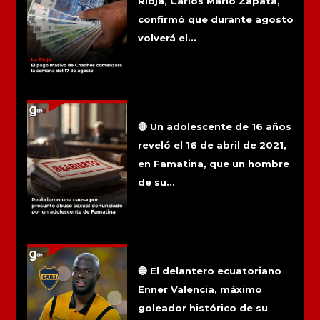
Rioja, Carlos Mario Zapata,
confirmó que durante agosto
volverá el...
Reabrieron una causa por presunto
abuso sexual denunciado por un
adolescente de Famatina
🔴 Un adolescente de 16 años
reveló el 16 de abril de 2021,
en Famatina, que un hombre
de su...
Enner Valencia llega al país para
convertirse en refuerzo de Boca
Juniors
🔵 El delantero ecuatoriano
Enner Valencia, máximo
goleador histórico de su