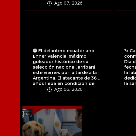
Ago 07, 2026
Sindical de Universidades...
infor
🔵 El delantero ecuatoriano
🐾 Ca
Enner Valencia, máximo
conm
goleador histórico de su
Día d
selección nacional, arribará
fecha
este viernes por la tarde a la
la la
Argentina. El atacante de 36
dedic
años llega en condición de
la sa
Ago 06, 2026
jugador...