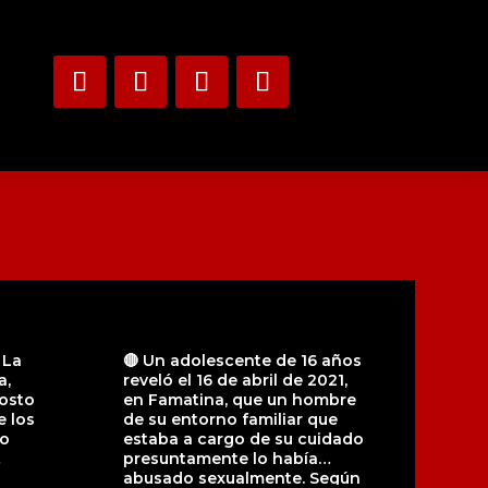
 La
🔴 Un adolescente de 16 años
a,
reveló el 16 de abril de 2021,
osto
en Famatina, que un hombre
e los
de su entorno familiar que
mo
estaba a cargo de su cuidado
presuntamente lo había
abusado sexualmente. Según