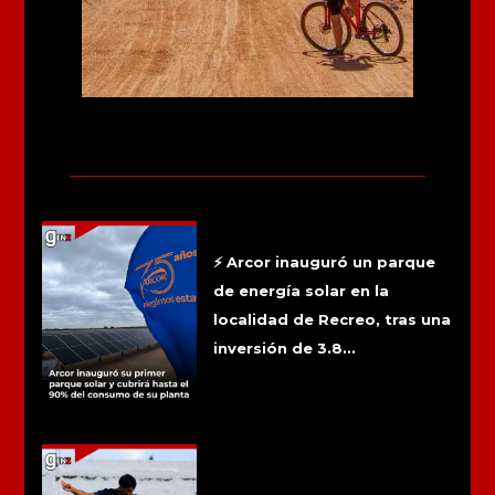
Más noticias
Arcor inauguró su primer parque solar
y cubrirá hasta el 90% del consumo de
su planta
⚡ Arcor inauguró un parque
de energía solar en la
localidad de Recreo, tras una
inversión de 3.8...
🇦🇷 El futbolista Tiziano Vera, de
quince años y oriundo de la localidad
de Chepes, recibió la convocatoria
oficial para integrar la preselección
argentina Sub-15. El deportista
deberá presentarse el próximo 30 de