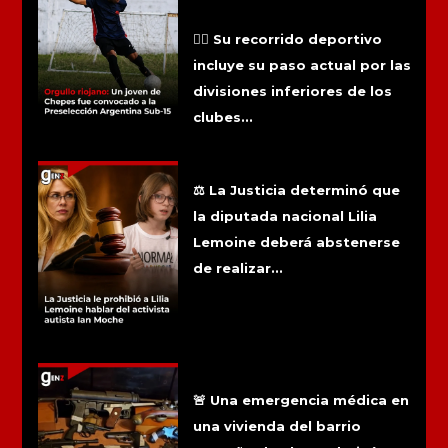
agosto en los entrenamientos
organizados por el cuerpo técnico
nacional.
🏃‍♂️ Su recorrido deportivo
incluye su paso actual por las
divisiones inferiores de los
clubes...
La Justicia le prohibió a Lilia Lemoine
hablar del activista autista Ian Moche
⚖️ La Justicia determinó que
la diputada nacional Lilia
Lemoine deberá abstenerse
de realizar...
Un hombre se descompensó y la
Policía encontró un arsenal y objetos
nazis en su casa
🚨 Una emergencia médica en
una vivienda del barrio