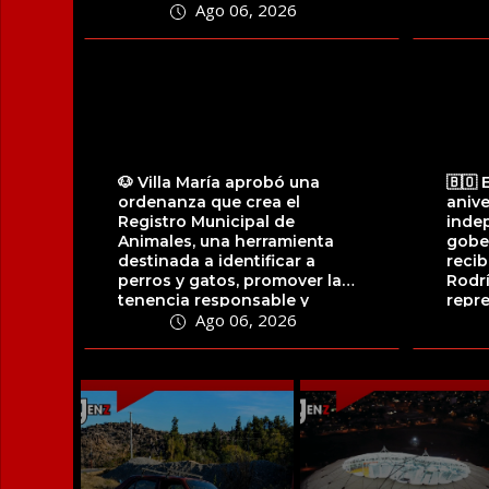
Ago 06, 2026
jugador...
🐶 Villa María aprobó una
🇧🇴 
ordenanza que crea el
anive
Registro Municipal de
indep
Animales, una herramienta
gobe
destinada a identificar a
recib
perros y gatos, promover la
Rodrí
tenencia responsable y
repre
Ago 06, 2026
facilitar la localización...
comu
resid