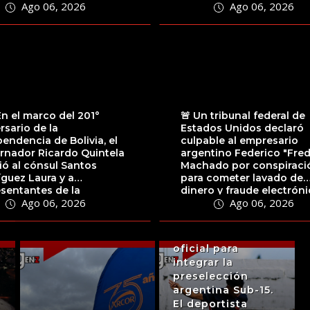
Ago 06, 2026
Ago 06, 2026
Qatar 2022,...
En el marco del 201°
🚨 Un tribunal federal de
rsario de la
Estados Unidos declaró
endencia de Bolivia, el
culpable al empresario
🇦🇷 El futbolista
rnador Ricardo Quintela
argentino Federico "Fred
ió al cónsul Santos
Machado por conspiraci
Tiziano Vera, de
guez Laura y a
para cometer lavado de
quince años y
sentantes de la
dinero y fraude electróni
oriundo de la
Ago 06, 2026
Ago 06, 2026
nidad boliviana
La decisión llegó luego...
localidad de
ente en...
Chepes, recibió la
convocatoria
oficial para
integrar la
preselección
argentina Sub-15.
El deportista