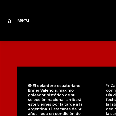
a
Menu
🔵 El delantero ecuatoriano
🐾 Ca
Enner Valencia, máximo
conm
goleador histórico de su
Día d
selección nacional, arribará
fecha
este viernes por la tarde a la
la la
Argentina. El atacante de 36
dedic
años llega en condición de
la sa