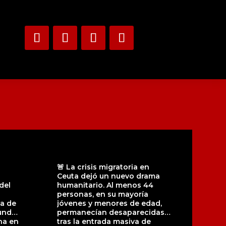
🚨 La crisis migratoria en
Ceuta dejó un nuevo drama
del
humanitario. Al menos 44
personas, en su mayoría
a de
jóvenes y menores de edad,
undo
permanecían desaparecidas
na en
tras la entrada masiva de