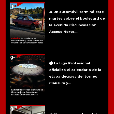
Más noticias
Chilecito: Un conductor se
descompensó y chocó contra una
columna en Circunvalación Norte
🚗 Un automóvil terminó este
martes sobre el boulevard de
la avenida Circunvalación
Acceso Norte,...
La final del Torneo Clausura ya tiene
sede: se jugará en el Estadio Único de
La Plata
🏟️ La Liga Profesional
oficializó el calendario de la
etapa decisiva del torneo
Clausura y...
La caída del consumo golpea a las
panaderías riojanas y pone en riesgo
el empleo