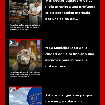
🥖 El sector panadero de La
Rioja atraviesa una profunda
crisis económica marcada
por una caída del...
Salta busca impedir que quienes
maltraten animales obtengan la
licencia de conducir
🐾 La Municipalidad de la
ciudad de Salta impulsó una
iniciativa para impedir la
obtención o...
Arcor inauguró su primer parque solar
y cubrirá hasta el 90% del consumo de
su planta
⚡ Arcor inauguró un parque
de energía solar en la