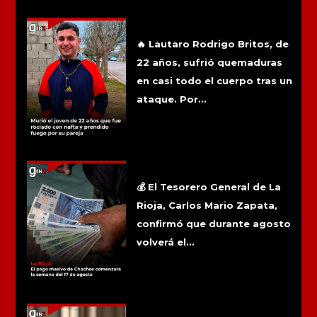
Más noticias
Murió el joven de 22 años que fue
rociado con nafta y prendido fuego por
su pareja
🔥 Lautaro Rodrigo Britos, de
22 años, sufrió quemaduras
en casi todo el cuerpo tras un
ataque. Por...
La Rioja: El pago masivo de Chachos
comenzará la semana del 17 de
agosto
💰 El Tesorero General de La
Rioja, Carlos Mario Zapata,
confirmó que durante agosto
volverá el...
Reabrieron una causa por presunto
abuso sexual denunciado por un