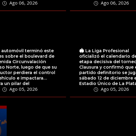
Ago 06, 2026
Ago 06, 2026
tar la localización...
comunidad boliviana
residente en...
 automóvil terminó este
🏟️ La Liga Profesional
s sobre el boulevard de
oficializó el calendario d
enida Circunvalación
etapa decisiva del torne
o Norte, luego de que su
Clausura y confirmó que 
ctor perdiera el control
partido definitorio se jug
ehículo e impactara
sábado 12 de diciembre e
a un pilar del
Estadio Único de La Plata,
Ago 05, 2026
Ago 05, 2026
rado...