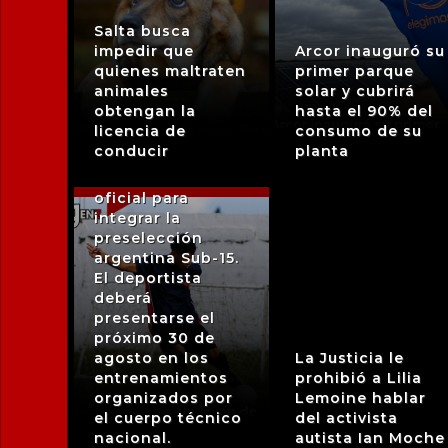
Salta busca
impedir que
Arcor inauguró su
🇦🇷 El futbolista
quienes maltraten
primer parque
Tiziano Vera, de
animales
solar y cubrirá
quince años y
obtengan la
hasta el 90% del
oriundo de la
licencia de
consumo de su
localidad de
conducir
planta
Chepes, recibió la
convocatoria
oficial para
integrar la
preselección
argentina Sub-15.
El deportista
deberá
presentarse el
próximo 30 de
agosto en los
La Justicia le
entrenamientos
prohibió a Lilia
organizados por
Lemoine hablar
el cuerpo técnico
del activista
nacional.
autista Ian Moche