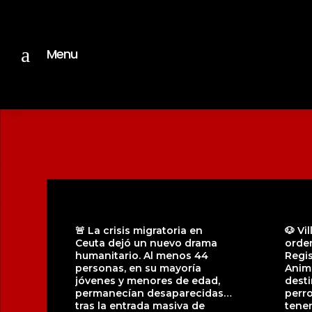
a
Menu
🚨 La crisis migratoria en
🐶 Vi
Ceuta dejó un nuevo drama
orde
humanitario. Al menos 44
Regis
personas, en su mayoría
Anim
jóvenes y menores de edad,
desti
permanecían desaparecidas
perro
tras la entrada masiva de
tene