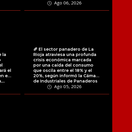
Ago 06, 2026
La decisión llegó luego...
🥖 El sector panadero de La
e la
Rioja atraviesa una profunda
o
crisis económica marcada
el
por una caída del consumo
ará el
que oscila entre el 18% y el
n el
20%, según informó la Cámara
...
de Industriales de Panaderos
Ago 05, 2026
de...