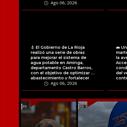
Ago 06, 2026
migrantes...
facili
💧 El Gobierno de La Rioja
🚗 Un
realizó una serie de obras
marte
para mejorar el sistema de
la av
agua potable en Aminga,
Acces
departamento Castro Barros,
condu
con el objetivo de optimizar el
del v
abastecimiento y fortalecer
contr
Ago 06, 2026
la...
alumb