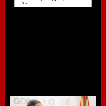
la...