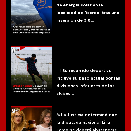
de energía solar en la
localidad de Recreo, tras una
inversión de 3.8...
🇦🇷 El futbolista Tiziano Vera, de
quince años y oriundo de la localidad
de Chepes, recibió la convocatoria
oficial para integrar la preselección
argentina Sub-15. El deportista
deberá presentarse el próximo 30 de
agosto en los entrenamientos
organizados por el cuerpo técnico
nacional.
🏃‍♂️ Su recorrido deportivo
incluye su paso actual por las
divisiones inferiores de los
clubes...
La Justicia le prohibió a Lilia Lemoine
hablar del activista autista Ian Moche
⚖️ La Justicia determinó que
la diputada nacional Lilia
Lemoine deberá abstenerse