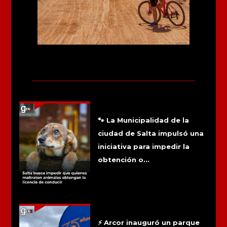
Más noticias
Salta busca impedir que quienes
maltraten animales obtengan la
licencia de conducir
🐾 La Municipalidad de la
ciudad de Salta impulsó una
iniciativa para impedir la
obtención o...
Arcor inauguró su primer parque solar
y cubrirá hasta el 90% del consumo de
su planta
⚡ Arcor inauguró un parque