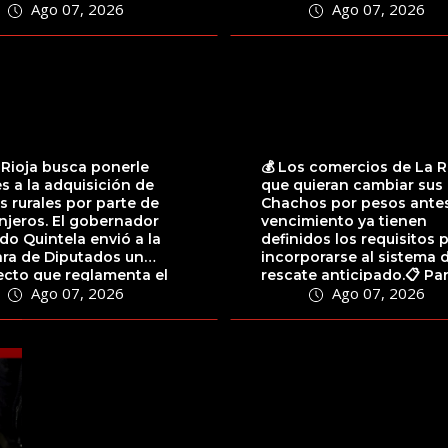
Ago 07, 2026
Ago 07, 2026
próximas horas tanto...
 Rioja busca ponerle
💰 Los comercios de La R
es a la adquisición de
que quieran cambiar sus
as rurales por parte de
Chachos por pesos antes
njeros. El gobernador
vencimiento ya tienen
do Quintela envió a la
definidos los requisitos 
ra de Diputados un
incorporarse al sistema 
ecto que reglamenta el
rescate anticipado.📋 Pa
Ago 07, 2026
Ago 07, 2026
lo 81...
acceder,...