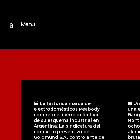
a
Menu
🏭 La histórica marca de
🏫 Un
electrodomésticos Peabody
una 
concretó el cierre definitivo
Bang 
de su esquema industrial en
Nonth
Argentina. La sindicatura del
ocho
concurso preventivo de
alumn
Goldmund S.A., controlante de
bruta