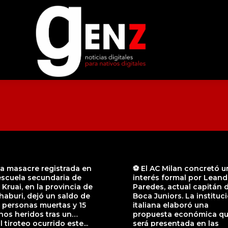
a masacre registrada en
⚽ El AC Milan concretó u
escuela secundaria de
interés formal por Leand
Kruai, en la provincia de
Paredes, actual capitán 
aburi, dejó un saldo de
Boca Juniors. La instituc
 personas muertas y 15
italiana elaboró una
os heridos tras un
propuesta económica q
l tiroteo ocurrido este...
será presentada en las