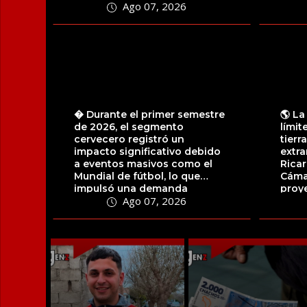
Ago 07, 2026
la...
� Durante el primer semestre
🌎 La
de 2026, el segmento
límit
cervecero registró un
tierr
impacto significativo debido
extra
a eventos masivos como el
Ricar
Mundial de fútbol, lo que
Cáma
impulsó una demanda
proy
Ago 07, 2026
sostenida a través de...
artícu