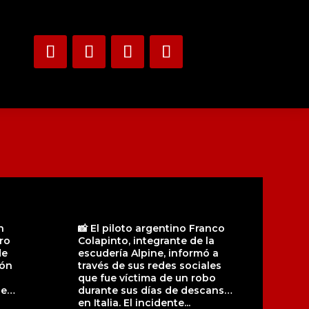
n
📸 El piloto argentino Franco
ro
Colapinto, integrante de la
de
escudería Alpine, informó a
ión
través de sus redes sociales
que fue víctima de un robo
ue
durante sus días de descanso
en Italia. El incidente...