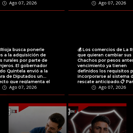
Ago 07, 2026
Ago 07, 2026
próximas horas tanto...
 Rioja busca ponerle
💰 Los comercios de La R
es a la adquisición de
que quieran cambiar sus
as rurales por parte de
Chachos por pesos antes
njeros. El gobernador
vencimiento ya tienen
do Quintela envió a la
definidos los requisitos 
ra de Diputados un
incorporarse al sistema 
ecto que reglamenta el
rescate anticipado.📋 Pa
Ago 07, 2026
Ago 07, 2026
lo 81...
acceder,...