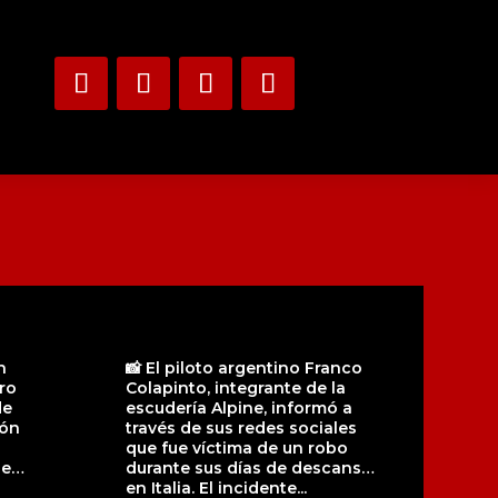
n
📸 El piloto argentino Franco
ro
Colapinto, integrante de la
de
escudería Alpine, informó a
ión
través de sus redes sociales
que fue víctima de un robo
ue
durante sus días de descanso
en Italia. El incidente...