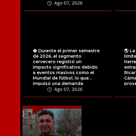
Ago 07, 2026
la...
� Durante el primer semestre
🌎 La
de 2026, el segmento
límit
cervecero registró un
tierr
impacto significativo debido
extra
a eventos masivos como el
Ricar
Mundial de fútbol, lo que
Cáma
impulsó una demanda
proy
Ago 07, 2026
sostenida a través de...
artícu