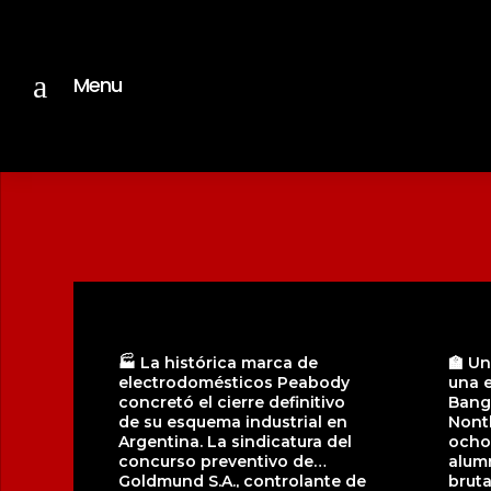
a
Menu
🏭 La histórica marca de
🏫 Un
electrodomésticos Peabody
una 
concretó el cierre definitivo
Bang 
de su esquema industrial en
Nonth
Argentina. La sindicatura del
ocho
concurso preventivo de
alumn
Goldmund S.A., controlante de
bruta