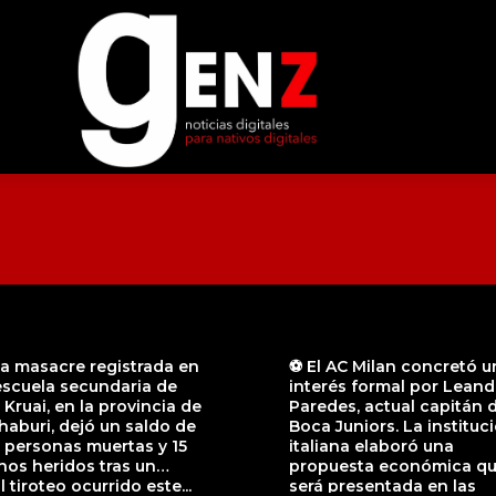
a masacre registrada en
⚽ El AC Milan concretó u
escuela secundaria de
interés formal por Leand
Kruai, en la provincia de
Paredes, actual capitán 
aburi, dejó un saldo de
Boca Juniors. La instituc
 personas muertas y 15
italiana elaboró una
os heridos tras un
propuesta económica q
l tiroteo ocurrido este...
será presentada en las