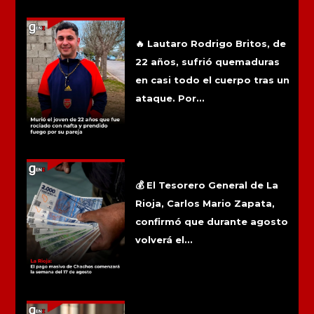
Más noticias
Murió el joven de 22 años que fue
rociado con nafta y prendido fuego por
su pareja
🔥 Lautaro Rodrigo Britos, de
22 años, sufrió quemaduras
en casi todo el cuerpo tras un
ataque. Por...
La Rioja: El pago masivo de Chachos
comenzará la semana del 17 de
agosto
💰 El Tesorero General de La
Rioja, Carlos Mario Zapata,
confirmó que durante agosto
volverá el...
Reabrieron una causa por presunto
abuso sexual denunciado por un