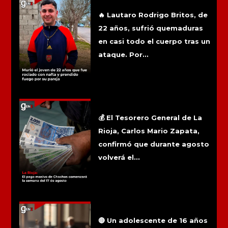
rociado con nafta y prendido fuego por
su pareja
🔥 Lautaro Rodrigo Britos, de
22 años, sufrió quemaduras
en casi todo el cuerpo tras un
ataque. Por...
La Rioja: El pago masivo de Chachos
comenzará la semana del 17 de
agosto
💰 El Tesorero General de La
Rioja, Carlos Mario Zapata,
confirmó que durante agosto
volverá el...
Reabrieron una causa por presunto
abuso sexual denunciado por un
adolescente de Famatina
🔴 Un adolescente de 16 años