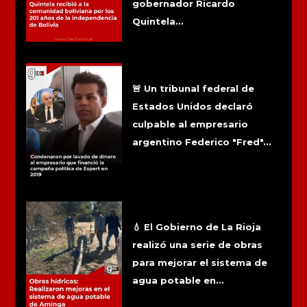
gobernador Ricardo
Quintela...
Condenaron por lavado de dinero al
empresario que financió la campaña
política de Espert en 2019
🚨 Un tribunal federal de
Estados Unidos declaró
culpable al empresario
argentino Federico "Fred"...
Obras hídricas: Realizaron mejoras
en el sistema de agua potable de
Aminga
💧 El Gobierno de La Rioja
realizó una serie de obras
para mejorar el sistema de
agua potable en...