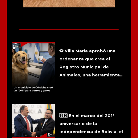
Más noticias
Un municipio de Córdoba creó un
«DNI» para perros y gatos
🐶 Villa María aprobó una
ordenanza que crea el
Registro Municipal de
Animales, una herramienta...
Quintela recibió a la comunidad
boliviana por los 201 años de la
independencia de Bolivia
🇧🇴 En el marco del 201°
aniversario de la
independencia de Bolivia, el