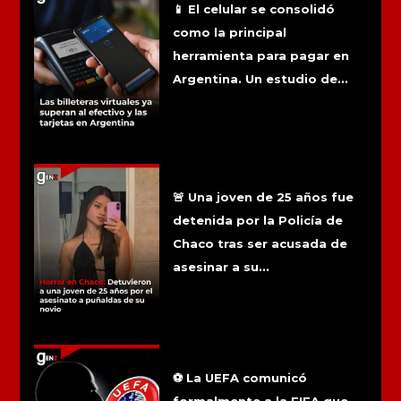
📱 El celular se consolidó
como la principal
herramienta para pagar en
Argentina. Un estudio de...
Horror en Chaco: Detuvieron a una
joven de 25 años por el asesinato a
puñaldas de su novio
🚨 Una joven de 25 años fue
detenida por la Policía de
Chaco tras ser acusada de
asesinar a su...
La UEFA evalúa acciones legales
contra la FIFA tras el proyecto de
privatización
⚽ La UEFA comunicó
formalmente a la FIFA que