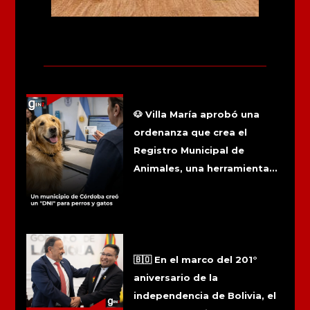
Más noticias
Un municipio de Córdoba creó un
«DNI» para perros y gatos
🐶 Villa María aprobó una
ordenanza que crea el
Registro Municipal de
Animales, una herramienta...
Quintela recibió a la comunidad
boliviana por los 201 años de la
independencia de Bolivia
🇧🇴 En el marco del 201°
aniversario de la
independencia de Bolivia, el