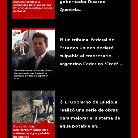
gobernador Ricardo
Quintela...
Condenaron por lavado de dinero al
empresario que financió la campaña
política de Espert en 2019
🚨 Un tribunal federal de
Estados Unidos declaró
culpable al empresario
argentino Federico "Fred"...
Obras hídricas: Realizaron mejoras
en el sistema de agua potable de
Aminga
💧 El Gobierno de La Rioja
realizó una serie de obras
para mejorar el sistema de
agua potable en...