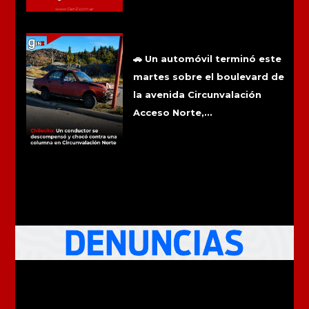
Chilecito: Un conductor se
descompensó y chocó contra una
columna en Circunvalación Norte
🚗 Un automóvil terminó este
martes sobre el boulevard de
la avenida Circunvalación
Acceso Norte,...
Más noticias