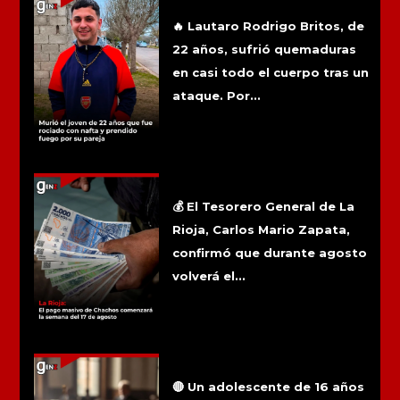
rociado con nafta y prendido fuego por
su pareja
🔥 Lautaro Rodrigo Britos, de
22 años, sufrió quemaduras
en casi todo el cuerpo tras un
ataque. Por...
La Rioja: El pago masivo de Chachos
comenzará la semana del 17 de
agosto
💰 El Tesorero General de La
Rioja, Carlos Mario Zapata,
confirmó que durante agosto
volverá el...
Reabrieron una causa por presunto
abuso sexual denunciado por un
adolescente de Famatina
🔴 Un adolescente de 16 años